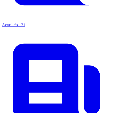
Actualités
+21