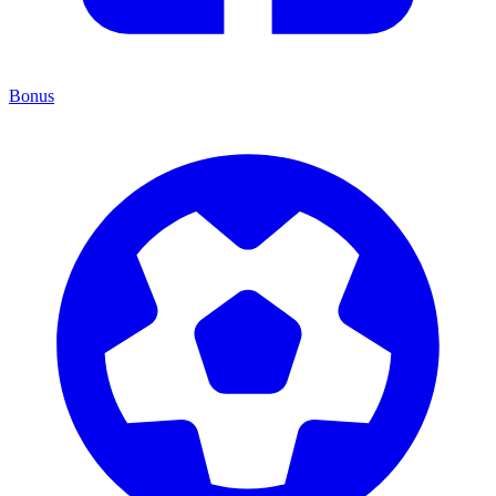
Bonus