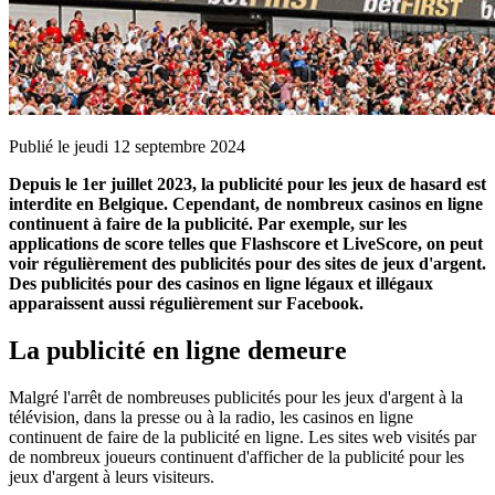
Publié le jeudi 12 septembre 2024
Depuis le 1er juillet 2023, la publicité pour les jeux de hasard est
interdite en Belgique. Cependant, de nombreux casinos en ligne
continuent à faire de la publicité. Par exemple, sur les
applications de score telles que Flashscore et LiveScore, on peut
voir régulièrement des publicités pour des sites de jeux d'argent.
Des publicités pour des casinos en ligne légaux et illégaux
apparaissent aussi régulièrement sur Facebook.
La publicité en ligne demeure
Malgré l'arrêt de nombreuses publicités pour les jeux d'argent à la
télévision, dans la presse ou à la radio, les casinos en ligne
continuent de faire de la publicité en ligne. Les sites web visités par
de nombreux joueurs continuent d'afficher de la publicité pour les
jeux d'argent à leurs visiteurs.