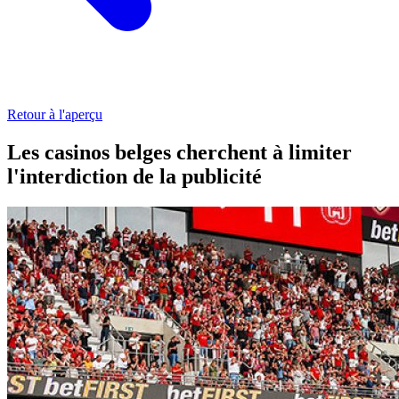
Retour à l'aperçu
Les casinos belges cherchent à limiter
l'interdiction de la publicité