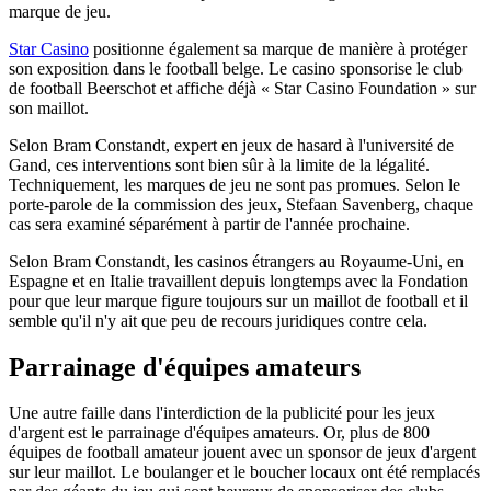
marque de jeu.
Star Casino
positionne également sa marque de manière à protéger
son exposition dans le football belge. Le casino sponsorise le club
de football Beerschot et affiche déjà « Star Casino Foundation » sur
son maillot.
Selon Bram Constandt, expert en jeux de hasard à l'université de
Gand, ces interventions sont bien sûr à la limite de la légalité.
Techniquement, les marques de jeu ne sont pas promues. Selon le
porte-parole de la commission des jeux, Stefaan Savenberg, chaque
cas sera examiné séparément à partir de l'année prochaine.
Selon Bram Constandt, les casinos étrangers au Royaume-Uni, en
Espagne et en Italie travaillent depuis longtemps avec la Fondation
pour que leur marque figure toujours sur un maillot de football et il
semble qu'il n'y ait que peu de recours juridiques contre cela.
Parrainage d'équipes amateurs
Une autre faille dans l'interdiction de la publicité pour les jeux
d'argent est le parrainage d'équipes amateurs. Or, plus de 800
équipes de football amateur jouent avec un sponsor de jeux d'argent
sur leur maillot. Le boulanger et le boucher locaux ont été remplacés