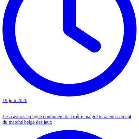
19 juin 2026
Les casinos en ligne continuent de croître malgré le ralentissement
du marché belge des jeux