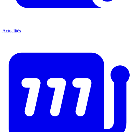
Actualités