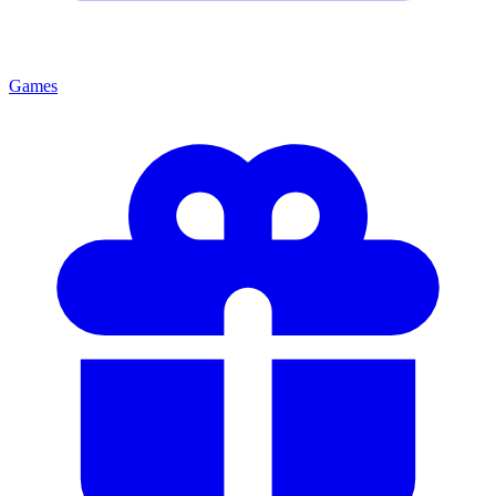
Games