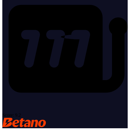
Score: 9.2