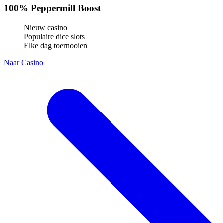
100% Peppermill Boost
Nieuw casino
Populaire dice slots
Elke dag toernooien
Naar Casino