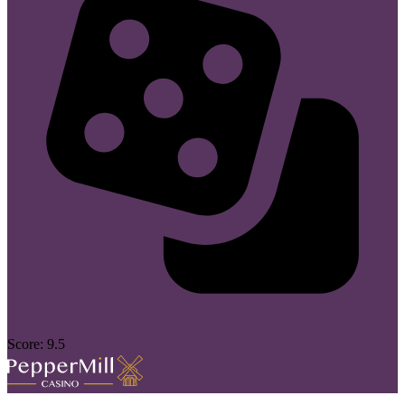
Score: 9.5