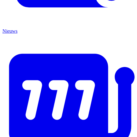
Nieuws