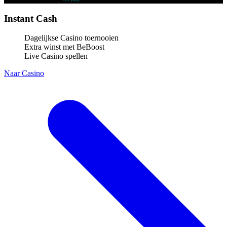
Instant Cash
Dagelijkse Casino toernooien
Extra winst met BeBoost
Live Casino spellen
Naar Casino