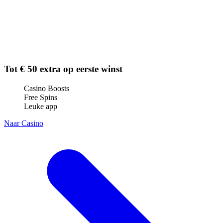
Tot € 50 extra op eerste winst
Casino Boosts
Free Spins
Leuke app
Naar Casino