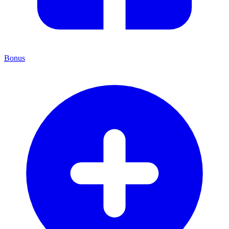
Bonus