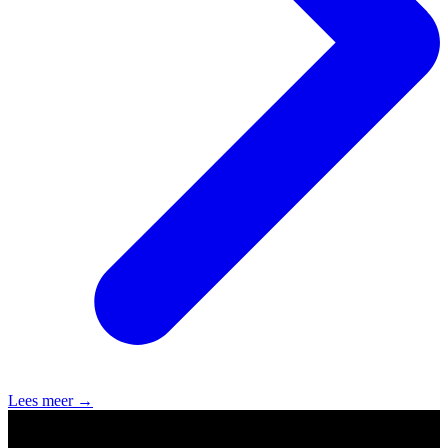
Lees meer →