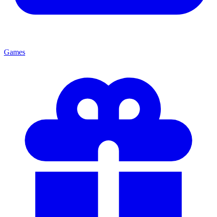
Games