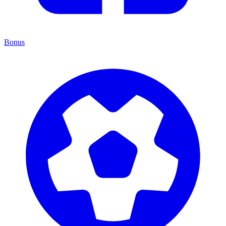
Bonus