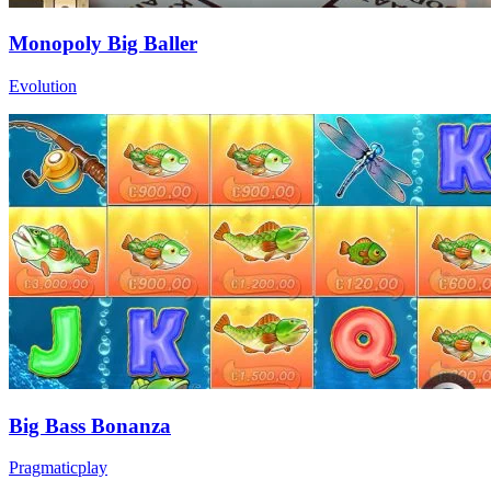
Monopoly Big Baller
Evolution
Big Bass Bonanza
Pragmaticplay