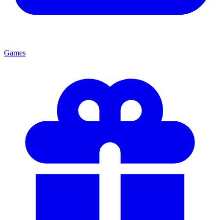
Games