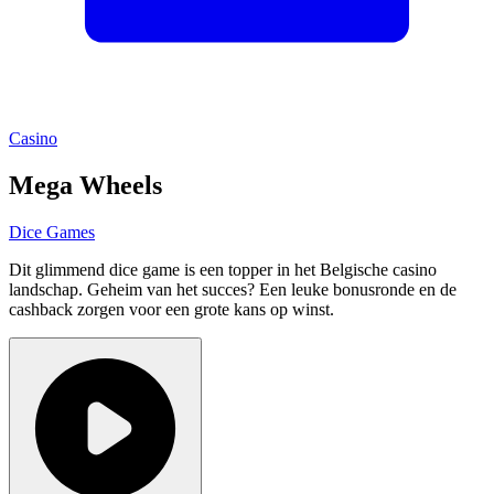
Casino
Mega Wheels
Dice Games
Dit glimmend dice game is een topper in het Belgische casino
landschap. Geheim van het succes? Een leuke bonusronde en de
cashback zorgen voor een grote kans op winst.