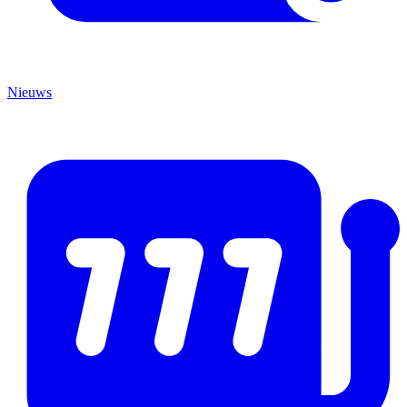
Nieuws