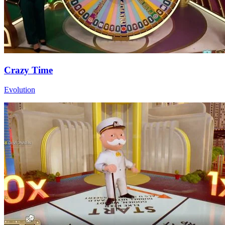
Crazy Time
Evolution