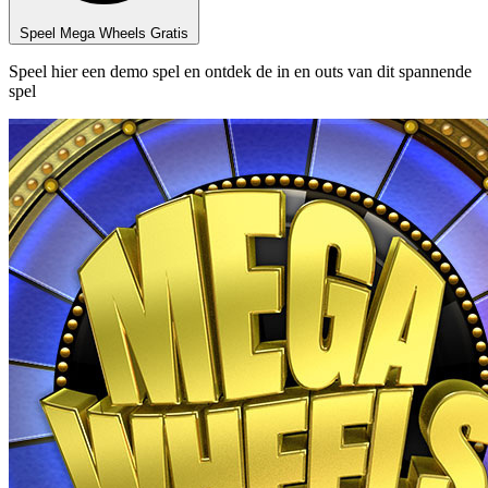
Speel Mega Wheels Gratis
Speel hier een demo spel en ontdek de in en outs van dit spannende
spel