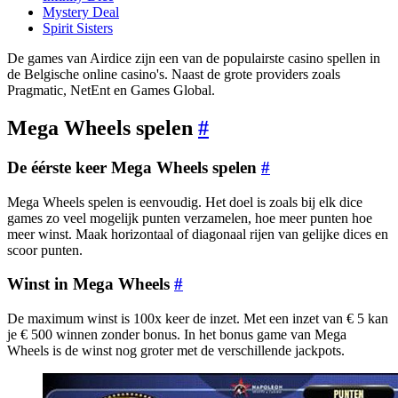
Mystery Deal
Spirit Sisters
De games van Airdice zijn een van de populairste casino spellen in
de Belgische online casino's. Naast de grote providers zoals
Pragmatic, NetEnt en Games Global.
Mega Wheels spelen
#
De éérste keer Mega Wheels spelen
#
Mega Wheels spelen is eenvoudig. Het doel is zoals bij elk dice
games zo veel mogelijk punten verzamelen, hoe meer punten hoe
meer winst. Maak horizontaal of diagonaal rijen van gelijke dices en
scoor punten.
Winst in Mega Wheels
#
De maximum winst is 100x keer de inzet. Met een inzet van € 5 kan
je € 500 winnen zonder bonus. In het bonus game van Mega
Wheels is de winst nog groter met de verschillende jackpots.