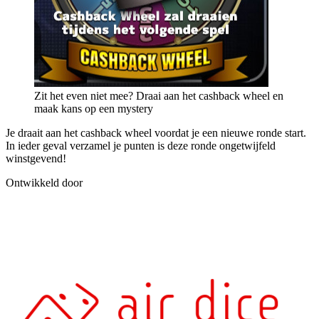
Zit het even niet mee? Draai aan het cashback wheel en
maak kans op een mystery
Je draait aan het cashback wheel voordat je een nieuwe ronde start.
In ieder geval verzamel je punten is deze ronde ongetwijfeld
winstgevend!
Ontwikkeld door