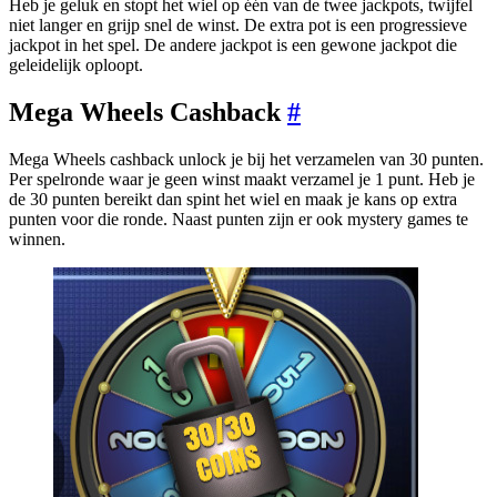
Heb je geluk en stopt het wiel op één van de twee jackpots, twijfel
niet langer en grijp snel de winst. De extra pot is een progressieve
jackpot in het spel. De andere jackpot is een gewone jackpot die
geleidelijk oploopt.
Mega Wheels Cashback
#
Mega Wheels cashback unlock je bij het verzamelen van 30 punten.
Per spelronde waar je geen winst maakt verzamel je 1 punt. Heb je
de 30 punten bereikt dan spint het wiel en maak je kans op extra
punten voor die ronde. Naast punten zijn er ook mystery games te
winnen.