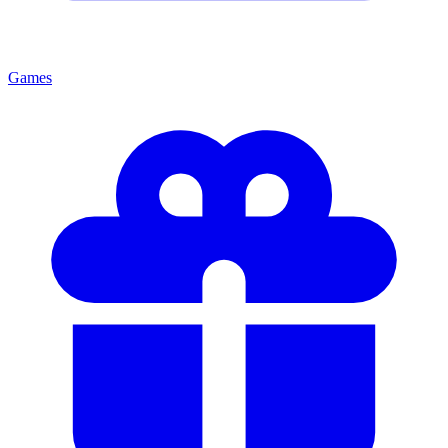
Games