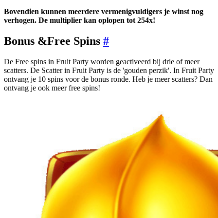
Bovendien kunnen meerdere vermenigvuldigers je winst nog
verhogen. De multiplier kan oplopen tot 254x!
Bonus &Free Spins
#
De Free spins in Fruit Party worden geactiveerd bij drie of meer
scatters. De Scatter in Fruit Party is de 'gouden perzik'. In Fruit Party
ontvang je 10 spins voor de bonus ronde. Heb je meer scatters? Dan
ontvang je ook meer free spins!