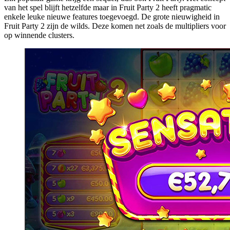
van het spel blijft hetzelfde maar in Fruit Party 2 heeft pragmatic
enkele leuke nieuwe features toegevoegd. De grote nieuwigheid in
Fruit Party 2 zijn de wilds. Deze komen net zoals de multipliers voor
op winnende clusters.