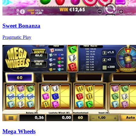
Sweet Bonanza
Pragmatic Play
Mega Wheels