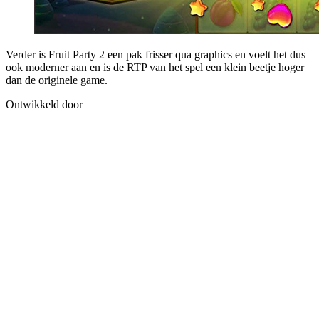
Verder is Fruit Party 2 een pak frisser qua graphics en voelt het dus
ook moderner aan en is de RTP van het spel een klein beetje hoger
dan de originele game.
Ontwikkeld door