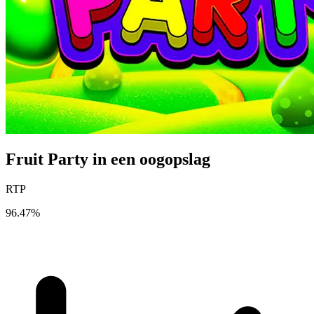
Fruit Party in een oogopslag
RTP
96.47%