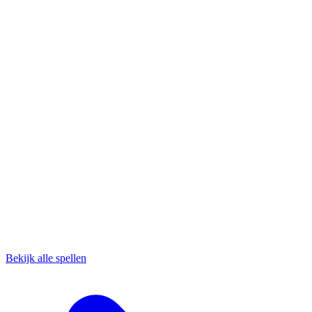
Bekijk alle spellen