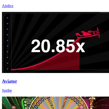
Airdice
Aviator
Spribe