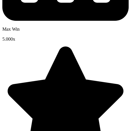
Max Win
5.000x