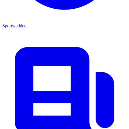
Sportwedden