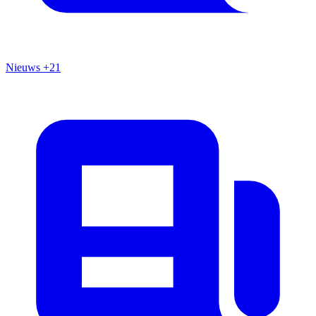
Nieuws
+21