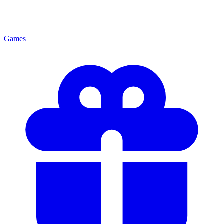
Games