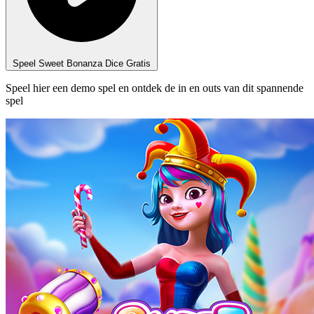
Speel Sweet Bonanza Dice Gratis
Speel hier een demo spel en ontdek de in en outs van dit spannende
spel