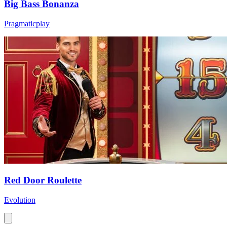
Big Bass Bonanza
Pragmaticplay
Red Door Roulette
Evolution