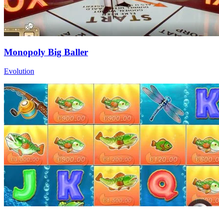
Monopoly Big Baller
Evolution