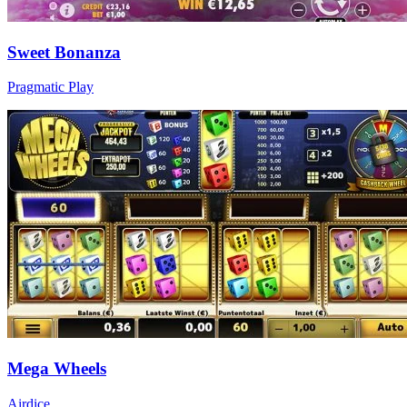
Sweet Bonanza
Pragmatic Play
Mega Wheels
Airdice