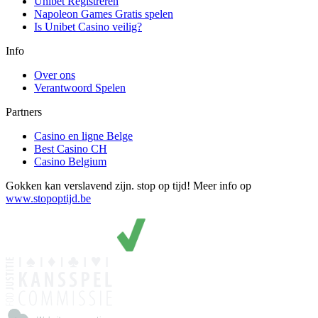
Unibet Registreren
Napoleon Games Gratis spelen
Is Unibet Casino veilig?
Info
Over ons
Verantwoord Spelen
Partners
Casino en ligne Belge
Best Casino CH
Casino Belgium
Gokken kan verslavend zijn. stop op tijd! Meer info op
www.stopoptijd.be