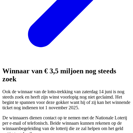
Winnaar van € 3,5 miljoen nog steeds
zoek
Ook de winnaar van de lotto-trekking van zaterdag 14 juni is nog
steeds zoek en heeft zijn winst voorlopig nog niet geclaimd. Het
begint te spannen voor deze gokker want hij of zij kan het winnende
ticket nog indienen tot 1 november 2025.
De winnaaers dienen contact op te nemen met de Nationale Loterij
per e-mail of telefonisch. Beide winnaars kunnen rekenen op de
winnaarsbegeleiding van de lotterij die ze zal helpen om het geld