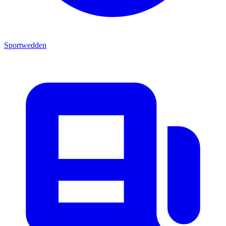
Sportwedden