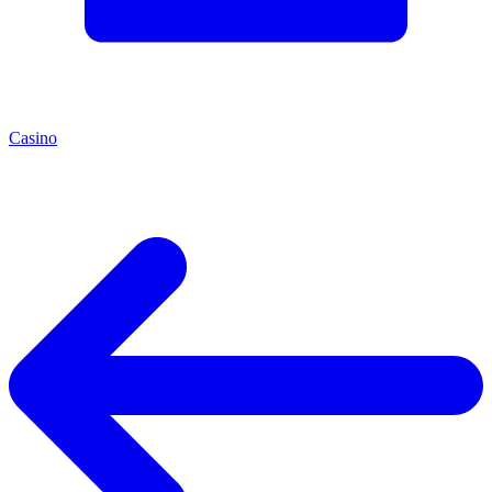
Casino