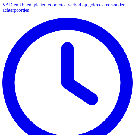
VAD en UGent pleiten voor totaalverbod op gokreclame zonder
achterpoortjes