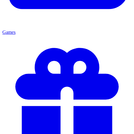
Games