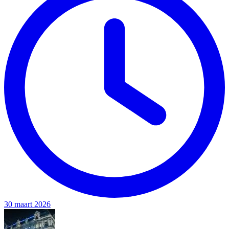
30 maart 2026