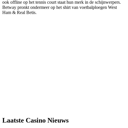
ook offline op het tennis court staat hun merk in de schijnwerpers.
Betway pronkt ondermeer op het shirt van voetbalploegen West
Ham & Real Betis.
Laatste Casino Nieuws