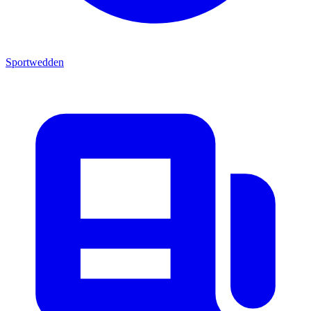
Sportwedden