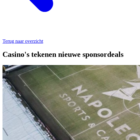
Terug naar overzicht
Casino's tekenen nieuwe sponsordeals