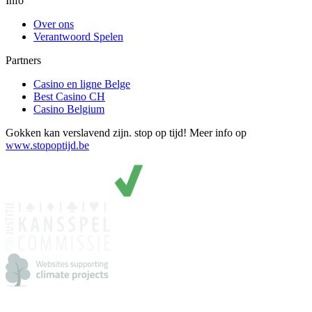
Info
Over ons
Verantwoord Spelen
Partners
Casino en ligne Belge
Best Casino CH
Casino Belgium
Gokken kan verslavend zijn. stop op tijd! Meer info op
www.stopoptijd.be