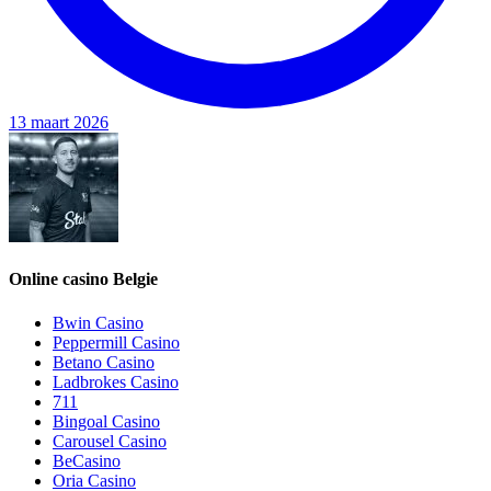
13 maart 2026
Online casino Belgie
Bwin Casino
Peppermill Casino
Betano Casino
Ladbrokes Casino
711
Bingoal Casino
Carousel Casino
BeCasino
Oria Casino