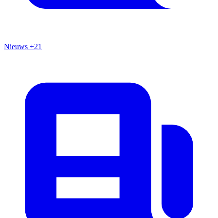
Nieuws
+21