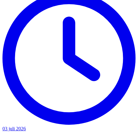
03 juli 2026