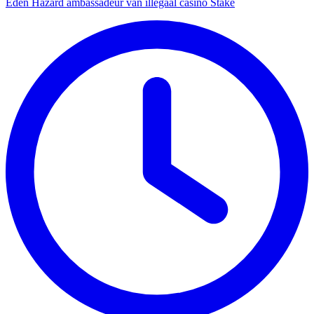
Eden Hazard ambassadeur van illegaal casino Stake