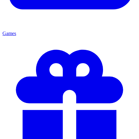
Games