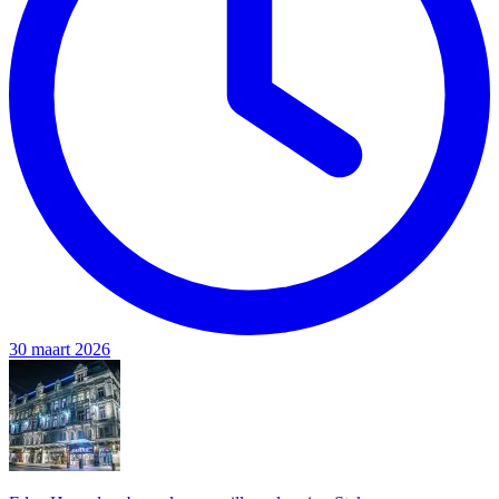
30 maart 2026