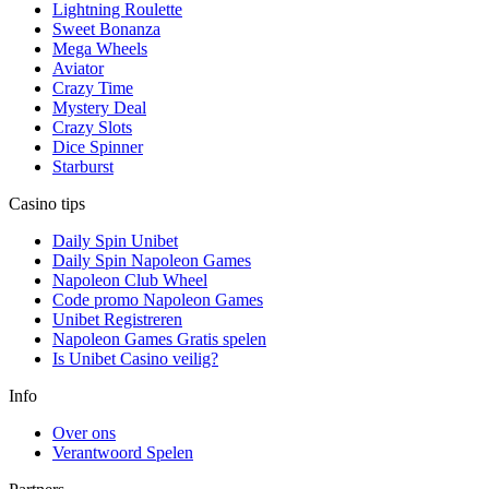
Lightning Roulette
Sweet Bonanza
Mega Wheels
Aviator
Crazy Time
Mystery Deal
Crazy Slots
Dice Spinner
Starburst
Casino tips
Daily Spin Unibet
Daily Spin Napoleon Games
Napoleon Club Wheel
Code promo Napoleon Games
Unibet Registreren
Napoleon Games Gratis spelen
Is Unibet Casino veilig?
Info
Over ons
Verantwoord Spelen