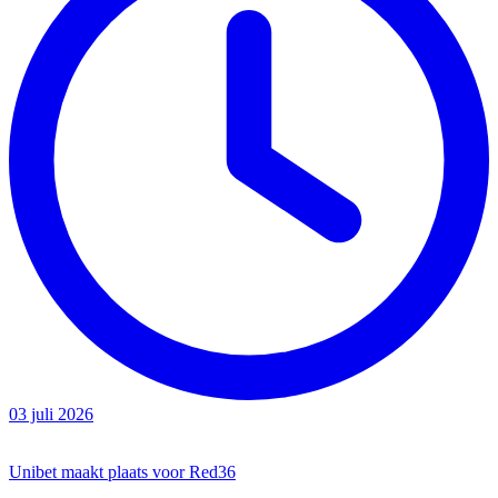
03 juli 2026
Unibet maakt plaats voor Red36