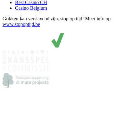
Best Casino CH
Casino Belgium
Gokken kan verslavend zijn. stop op tijd! Meer info op
www.stopoptijd.be