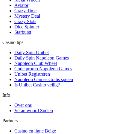
Aviator
Crazy Time
Mystery Deal
Crazy Slots
Dice Spinner
Starburst
Casino tips
Daily Spin Unibet
Daily Spin Napoleon Games
Napoleon Club Wheel
Code promo Napoleon Games
Unibet Registreren
Napoleon Games Gratis spelen
Is Unibet Casino veilig?
Info
Over ons
Verantwoord Spelen
Partners
Casino en ligne Belge