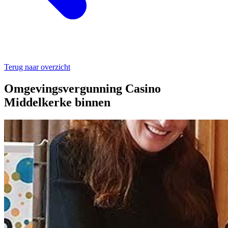
Terug naar overzicht
Omgevingsvergunning Casino
Middelkerke binnen