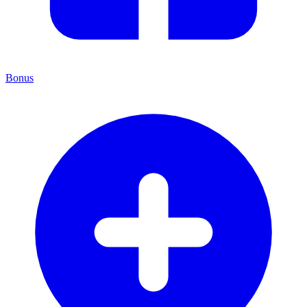
Bonus