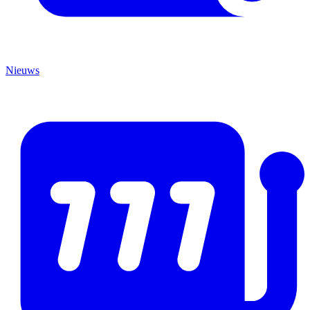
Nieuws