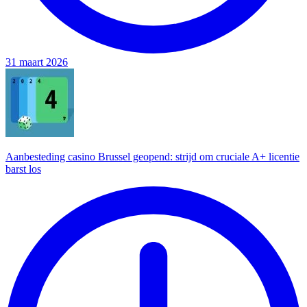
31 maart 2026
Aanbesteding casino Brussel geopend: strijd om cruciale A+ licentie
barst los