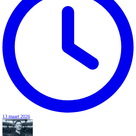
13 maart 2026