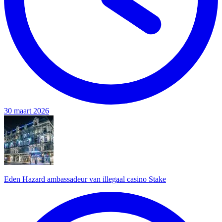
30 maart 2026
Eden Hazard ambassadeur van illegaal casino Stake