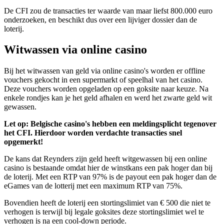
De CFI zou de transacties ter waarde van maar liefst 800.000 euro
onderzoeken, en beschikt dus over een lijviger dossier dan de
loterij.
Witwassen via online casino
Bij het witwassen van geld via online casino's worden er offline
vouchers gekocht in een supermarkt of speelhal van het casino.
Deze vouchers worden opgeladen op een goksite naar keuze. Na
enkele rondjes kan je het geld afhalen en werd het zwarte geld wit
gewassen.
Let op: Belgische casino's hebben een meldingsplicht tegenover
het CFI. Hierdoor worden verdachte transacties snel
opgemerkt!
De kans dat Reynders zijn geld heeft witgewassen bij een online
casino is bestaande omdat hier de winstkans een pak hoger dan bij
de loterij. Met een RTP van 97% is de payout een pak hoger dan de
eGames van de lotterij met een maximum RTP van 75%.
Bovendien heeft de loterij een stortingslimiet van € 500 die niet te
verhogen is terwijl bij legale goksites deze stortingslimiet wel te
verhogen is na een cool-down periode.