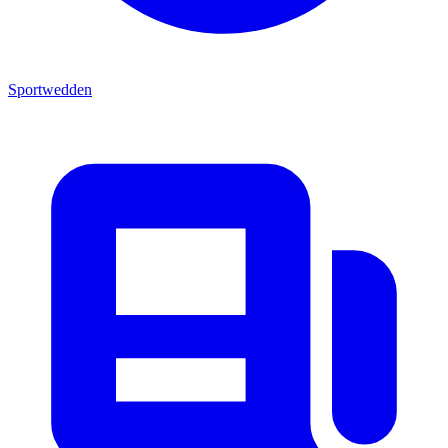
Sportwedden