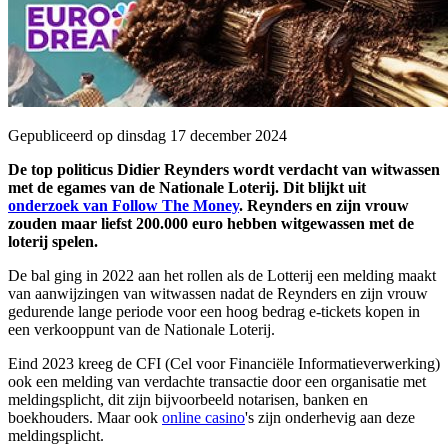
Gepubliceerd op dinsdag 17 december 2024
De top politicus Didier Reynders wordt verdacht van witwassen
met de egames van de Nationale Loterij. Dit blijkt uit
onderzoek van Follow The Money
. Reynders en zijn vrouw
zouden maar liefst 200.000 euro hebben witgewassen met de
loterij spelen.
De bal ging in 2022 aan het rollen als de Lotterij een melding maakt
van aanwijzingen van witwassen nadat de Reynders en zijn vrouw
gedurende lange periode voor een hoog bedrag e-tickets kopen in
een verkooppunt van de Nationale Loterij.
Eind 2023 kreeg de CFI (Cel voor Financiële Informatieverwerking)
ook een melding van verdachte transactie door een organisatie met
meldingsplicht, dit zijn bijvoorbeeld notarisen, banken en
boekhouders. Maar ook
online casino
's zijn onderhevig aan deze
meldingsplicht.