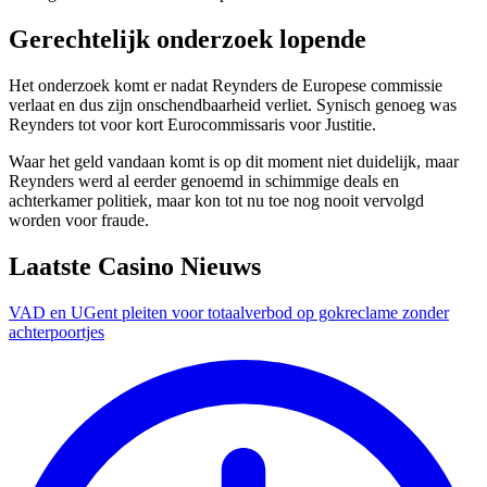
Gerechtelijk onderzoek lopende
Het onderzoek komt er nadat Reynders de Europese commissie
verlaat en dus zijn onschendbaarheid verliet. Synisch genoeg was
Reynders tot voor kort Eurocommissaris voor Justitie.
Waar het geld vandaan komt is op dit moment niet duidelijk, maar
Reynders werd al eerder genoemd in schimmige deals en
achterkamer politiek, maar kon tot nu toe nog nooit vervolgd
worden voor fraude.
Laatste Casino Nieuws
VAD en UGent pleiten voor totaalverbod op gokreclame zonder
achterpoortjes