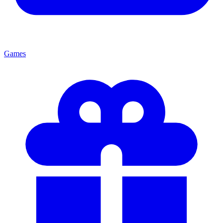
Games