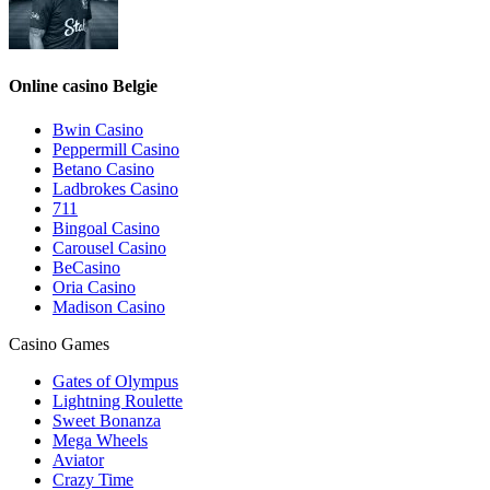
Online casino Belgie
Bwin Casino
Peppermill Casino
Betano Casino
Ladbrokes Casino
711
Bingoal Casino
Carousel Casino
BeCasino
Oria Casino
Madison Casino
Casino Games
Gates of Olympus
Lightning Roulette
Sweet Bonanza
Mega Wheels
Aviator
Crazy Time