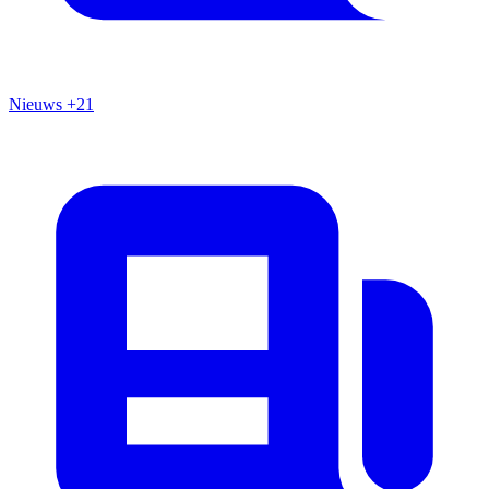
Nieuws
+21