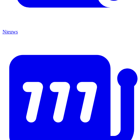
Nieuws