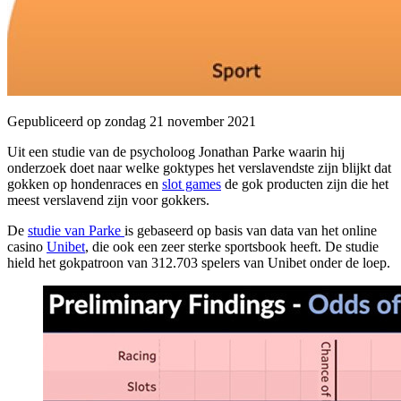
Gepubliceerd op zondag 21 november 2021
Uit een studie van de psycholoog Jonathan Parke waarin hij
onderzoek doet naar welke goktypes het verslavendste zijn blijkt dat
gokken op hondenraces en
slot games
de gok producten zijn die het
meest verslavend zijn voor gokkers.
De
studie van Parke
is gebaseerd op basis van data van het online
casino
Unibet
, die ook een zeer sterke sportsbook heeft. De studie
hield het gokpatroon van 312.703 spelers van Unibet onder de loep.