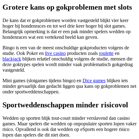
Grotere kans op gokproblemen met slots
De kans dat er gokproblemen worden vastgesteld blijkt vier keer
hoger bij hondenraces en tot wel drie keer hoger bij slot games.
Belangrijk opmerking is dat er een pak minder spelers wedden op
hondenraces wat een vertekend beeld kan geven.
Bingo is een van de meest onschuldige gokproducten volgens de
studie. Ook Poker en
live casino
producten zoals
roulette
en
blackjack
blijken relatief onschuldig volgens de studie, mensen die
deze goktypes spelen wordt minder vaak problematisch gokgedrag
vastgesteld.
Mini games (slotgames tijdens bingo) en
Dice games
blijken iets
minder gevaarlijk dan gedacht liggen qua kans op gokproblemen net
onder sportweddenschappen.
Sportweddenschappen minder risicovol
Wedden op sporten blijk tout-court minder verslavend dan casino
games. Maar spelers die wedden op onpopulaire sporten lopen vaker
risico. Opvallend is ook dat wedden op eSports een hogere risico
lopen dan spelers die dit niet doen.