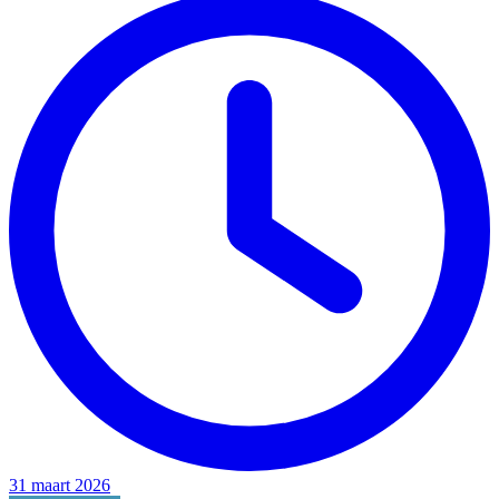
31 maart 2026