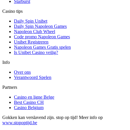
Starburst
Casino tips
Daily Spin Unibet
Daily Spin Napoleon Games
Napoleon Club Wheel
Code promo Napoleon Games
Unibet Registreren
Napoleon Games Gratis spelen
Is Unibet Casino veilig?
Info
Over ons
Verantwoord Spelen
Partners
Casino en ligne Belge
Best Casino CH
Casino Belgium
Gokken kan verslavend zijn. stop op tijd! Meer info op
www.stopoptijd.be