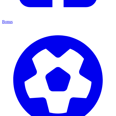
Bonus