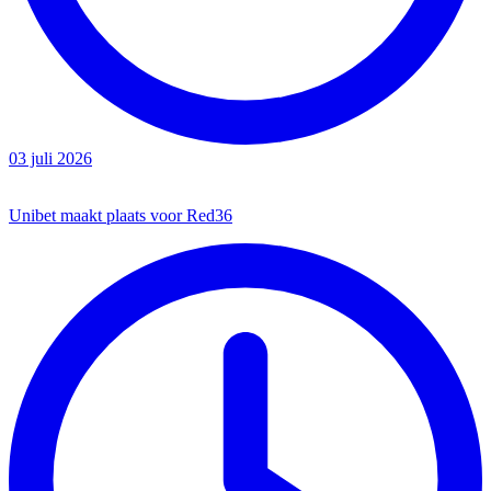
03 juli 2026
Unibet maakt plaats voor Red36