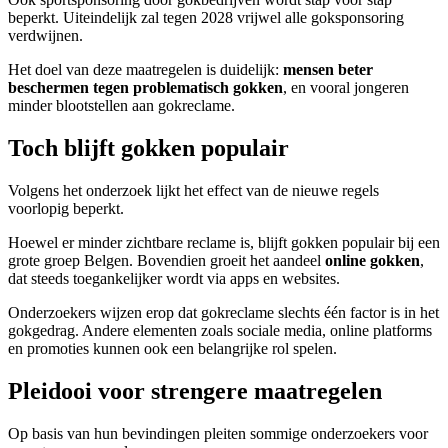
beperkt. Uiteindelijk zal tegen 2028 vrijwel alle goksponsoring
verdwijnen.
Het doel van deze maatregelen is duidelijk:
mensen beter
beschermen tegen problematisch gokken
, en vooral jongeren
minder blootstellen aan gokreclame.
Toch blijft gokken populair
Volgens het onderzoek lijkt het effect van de nieuwe regels
voorlopig beperkt.
Hoewel er minder zichtbare reclame is, blijft gokken populair bij een
grote groep Belgen. Bovendien groeit het aandeel
online gokken
,
dat steeds toegankelijker wordt via apps en websites.
Onderzoekers wijzen erop dat gokreclame slechts één factor is in het
gokgedrag. Andere elementen zoals sociale media, online platforms
en promoties kunnen ook een belangrijke rol spelen.
Pleidooi voor strengere maatregelen
Op basis van hun bevindingen pleiten sommige onderzoekers voor