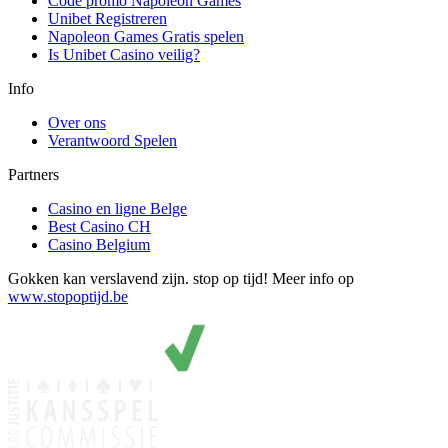
Code promo Napoleon Games
Unibet Registreren
Napoleon Games Gratis spelen
Is Unibet Casino veilig?
Info
Over ons
Verantwoord Spelen
Partners
Casino en ligne Belge
Best Casino CH
Casino Belgium
Gokken kan verslavend zijn. stop op tijd! Meer info op
www.stopoptijd.be