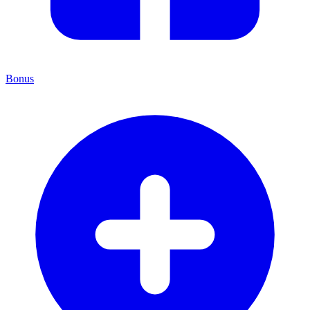
Bonus