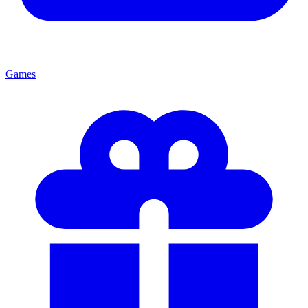
Games