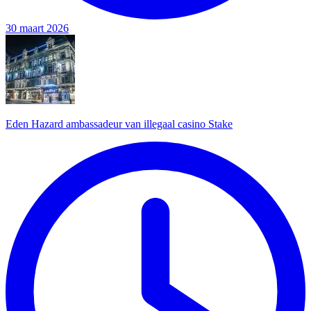
30 maart 2026
Eden Hazard ambassadeur van illegaal casino Stake