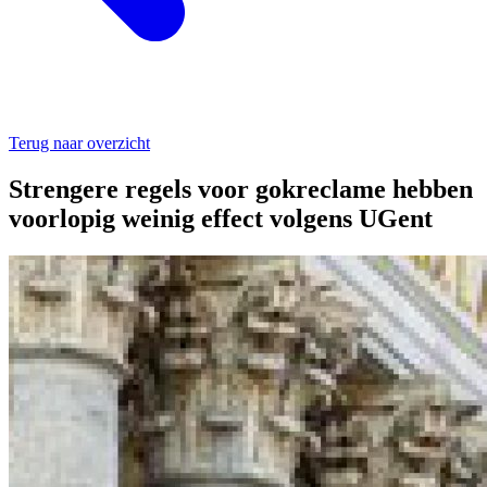
Terug naar overzicht
Strengere regels voor gokreclame hebben
voorlopig weinig effect volgens UGent