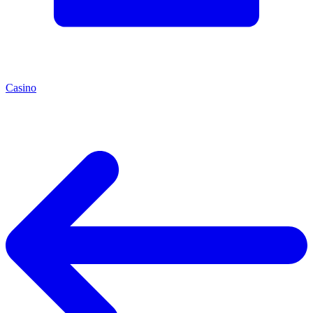
Casino