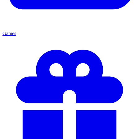
Games