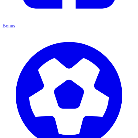
Bonus