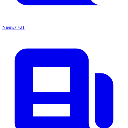
Nieuws
+21