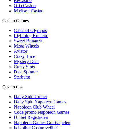
BeCasino
Oria Casino
Madison Casino
Casino Games
Gates of Olympus
Lightning Roulette
Sweet Bonanza
Mega Wheels
Aviator
Crazy Time
Mystery Deal
Crazy Slots
Dice Spinner
Starburst
Casino tips
Daily Spin Unibet
Daily Spin Napoleon Games
Napoleon Club Wheel
Code promo Napoleon Games
Unibet Registreren
Napoleon Games Gratis spelen
Is Unibet Casino veilig?