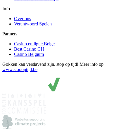
Info
Over ons
Verantwoord Spelen
Partners
Casino en ligne Belge
Best Casino CH
Casino Belgium
Gokken kan verslavend zijn. stop op tijd! Meer info op
www.stopoptijd.be