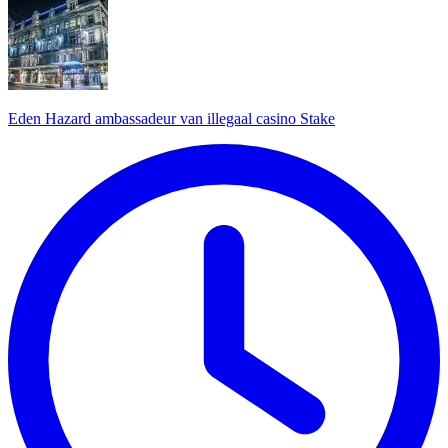
Eden Hazard ambassadeur van illegaal casino Stake