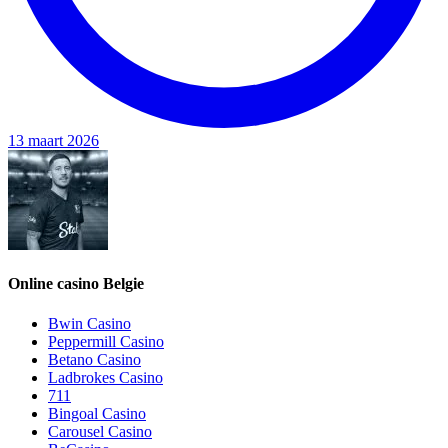
13 maart 2026
Online casino Belgie
Bwin Casino
Peppermill Casino
Betano Casino
Ladbrokes Casino
711
Bingoal Casino
Carousel Casino