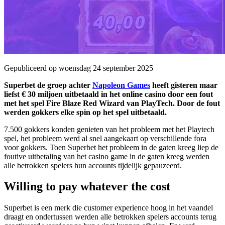
Gepubliceerd op woensdag 24 september 2025
Superbet de groep achter
Napoleon Games
heeft gisteren maar
liefst € 30 miljoen uitbetaald in het online casino door een fout
met het spel Fire Blaze Red Wizard van PlayTech. Door de fout
werden gokkers elke spin op het spel uitbetaald.
7.500 gokkers konden genieten van het probleem met het Playtech
spel, het probleem werd al snel aangekaart op verschillende fora
voor gokkers. Toen Superbet het probleem in de gaten kreeg liep de
foutive uitbetaling van het casino game in de gaten kreeg werden
alle betrokken spelers hun accounts tijdelijk gepauzeerd.
Willing to pay whatever the cost
Superbet is een merk die customer experience hoog in het vaandel
draagt en ondertussen werden alle betrokken spelers accounts terug