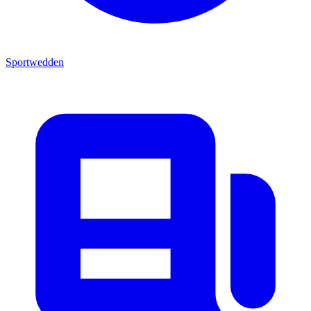
Sportwedden