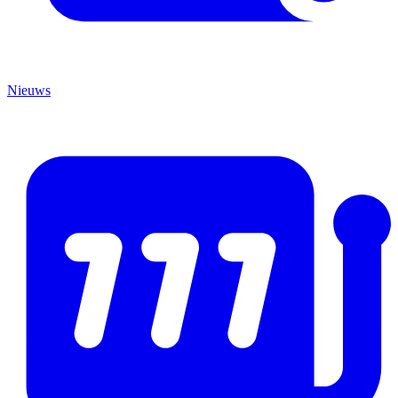
Nieuws