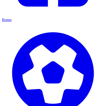
Bonus