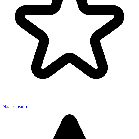
Naar Casino