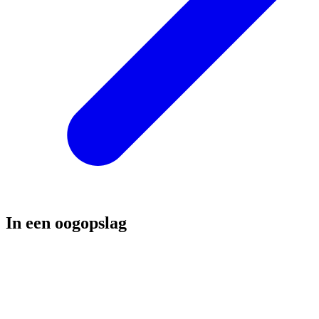
In een oogopslag