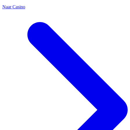
Naar Casino