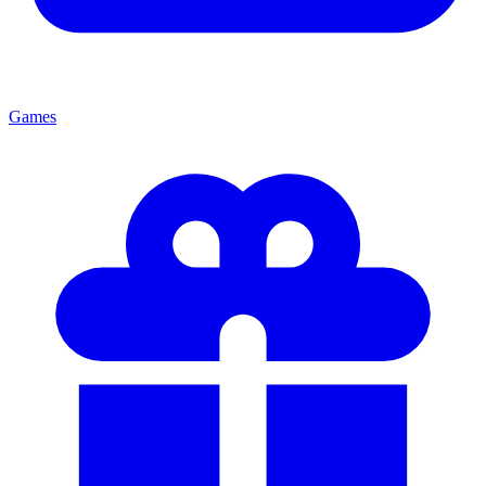
Games