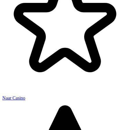
Naar Casino