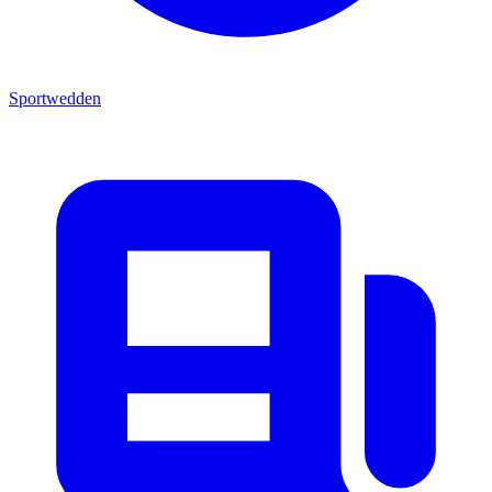
Sportwedden