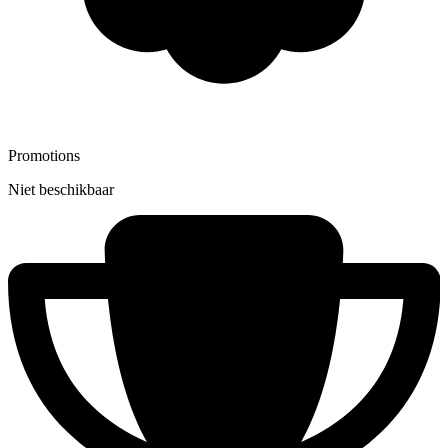
Promotions
Niet beschikbaar