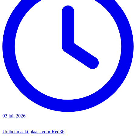
03 juli 2026
Unibet maakt plaats voor Red36