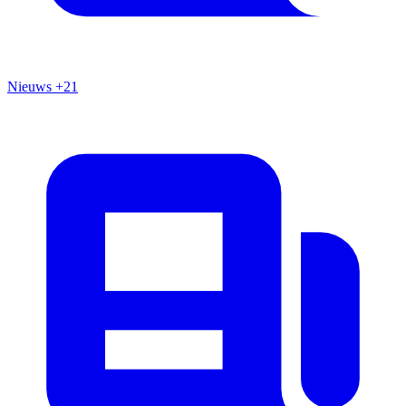
Nieuws
+21