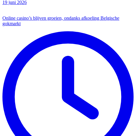
19 juni 2026
Online casino’s blijven groeien, ondanks afkoeling Belgische
gokmarkt