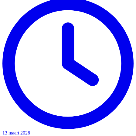
13 maart 2026