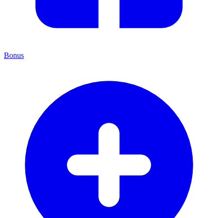
Bonus