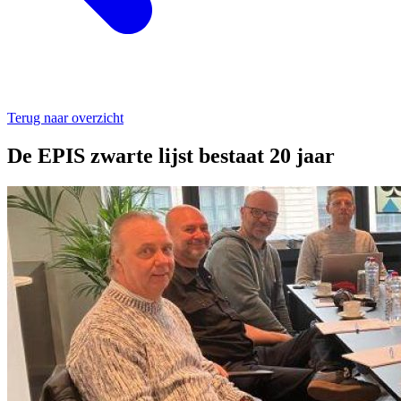
Terug naar overzicht
De EPIS zwarte lijst bestaat 20 jaar