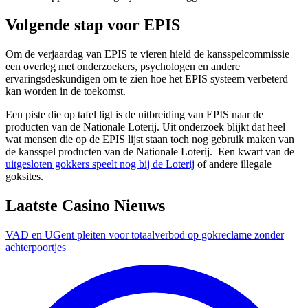
Volgende stap voor EPIS
Om de verjaardag van EPIS te vieren hield de kansspelcommissie
een overleg met onderzoekers, psychologen en andere
ervaringsdeskundigen om te zien hoe het EPIS systeem verbeterd
kan worden in de toekomst.
Een piste die op tafel ligt is de uitbreiding van EPIS naar de
producten van de Nationale Loterij. Uit onderzoek blijkt dat heel
wat mensen die op de EPIS lijst staan toch nog gebruik maken van
de kansspel producten van de Nationale Loterij. Een kwart van de
uitgesloten gokkers speelt nog bij de Loterij
of andere illegale
goksites.
Laatste Casino Nieuws
VAD en UGent pleiten voor totaalverbod op gokreclame zonder
achterpoortjes