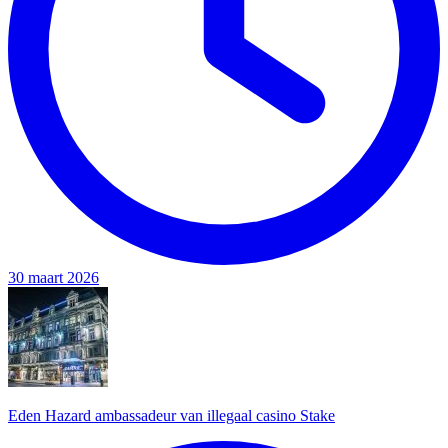
30 maart 2026
Eden Hazard ambassadeur van illegaal casino Stake