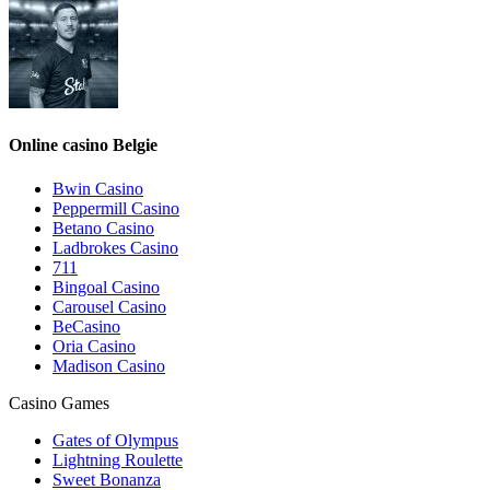
Online casino Belgie
Bwin Casino
Peppermill Casino
Betano Casino
Ladbrokes Casino
711
Bingoal Casino
Carousel Casino
BeCasino
Oria Casino
Madison Casino
Casino Games
Gates of Olympus
Lightning Roulette
Sweet Bonanza