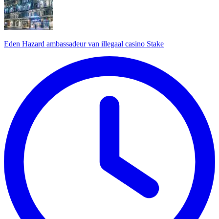
Eden Hazard ambassadeur van illegaal casino Stake