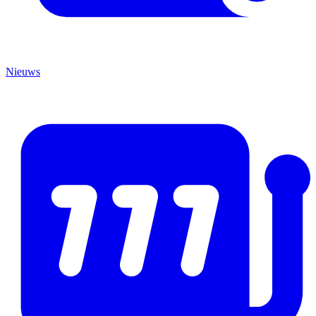
Nieuws