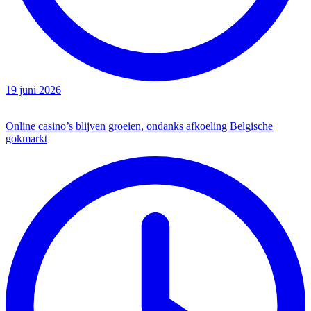
19 juni 2026
Online casino’s blijven groeien, ondanks afkoeling Belgische
gokmarkt