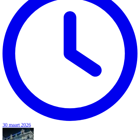
30 maart 2026