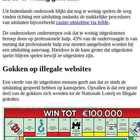
Uit buitenlands onderzoek blijkt dat nog te weinig spelers de weg
vinden richting een uitsluiting ondanks de makkelijke procedures
van uitsluiten bijvoorbeeld
casino uitsluiting via itsMe
.
De onderzoekers onderstrepen ook dat te weinig uitgeslotenen
beroep doen op professionele hulp. 43% van de ondervraagde is van
mening dat professionele hulp zou moeten aangeboden worden bij
een uitsluiting aanvraag. Hierdoor is de kans groter dat uitgesloten
speler blijven spelen terwijl ze uitgesloten zijn.
Gokken op illegale websites
Een vierde van de uitgesloten mensen geeft aan dat ze sinds de
uitsluiting gespeeld hebben op kansspelen. Opvallen is dat een groot
deel van de gokkers zich wenden tot de Nationale Loterij en Illegale
goksites.