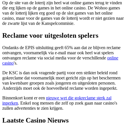
Op de site van de loterij zijn heel wat online games terug te vinden
die erg lijken op de games in het online casino. De Wohoo games
van de lotterij lijken erg goed op de slot games van het online
casino, maar voor de games van de lotterij wordt er niet gezien naar
de zwarte lijst van de Kanspelcommisie.
Reclame voor uitgesloten spelers
Ondanks de EPIS uitsluiting geeft 65% aan dat ze blijven reclame
ontvangen, voornamelijk via e-mail maar ook heel wat spelers
ontvangen reclame via social media voor de verschillende
online
casino
's.
De KSC is dan ook vragende partij voor een strikter beleid rond
gokreclame dat voornamelijk moet gericht zijn op het beschermen
van kwetsbare groepen zoals jongeren en uitgesloten personen.
Anderzijds moet ook de hoeveelheid reclame worden ingeperkt.
Binnenkort komt er een
nieuwe wet die gokreclame sterk zal
inperken
. Enkel nog mensen die zelf op zoek gaan naar casino's
zullen advertenties te zien krijgen.
Laatste Casino Nieuws