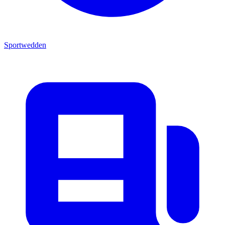
Sportwedden