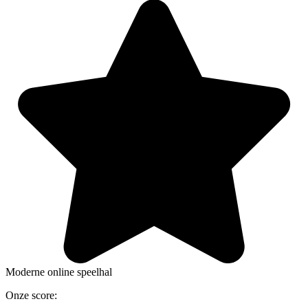
Moderne online speelhal
Onze score: