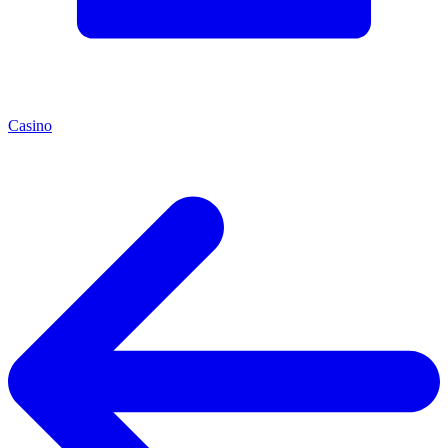
Casino