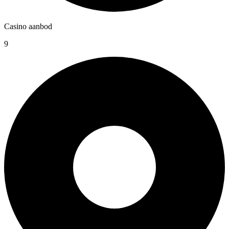
Casino aanbod
9