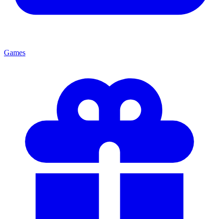
Games