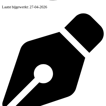
Laatst bijgewerkt: 27-04-2026