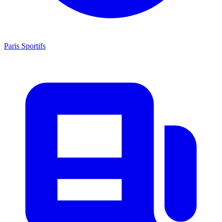
Paris Sportifs