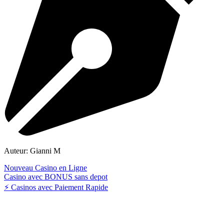
Auteur: Gianni M
Nouveau Casino en Ligne
Casino avec BONUS sans depot
⚡ Casinos avec Paiement Rapide