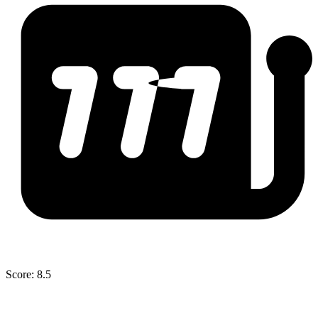
Score: 8.5