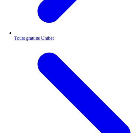
Tours gratuits Unibet