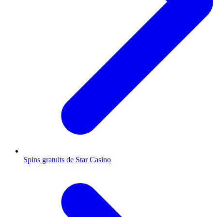
Spins gratuits de Star Casino