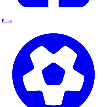
Bonus