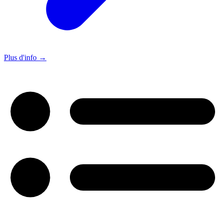
Plus d'info →