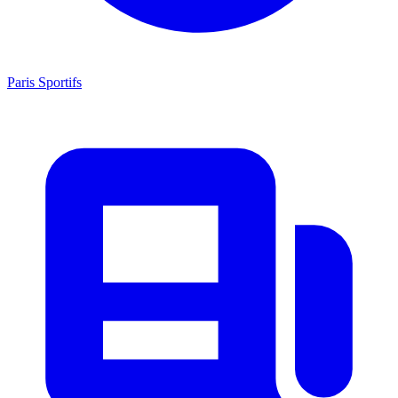
Paris Sportifs