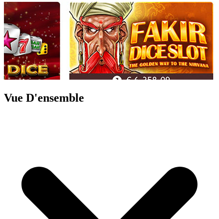
Vue D'ensemble