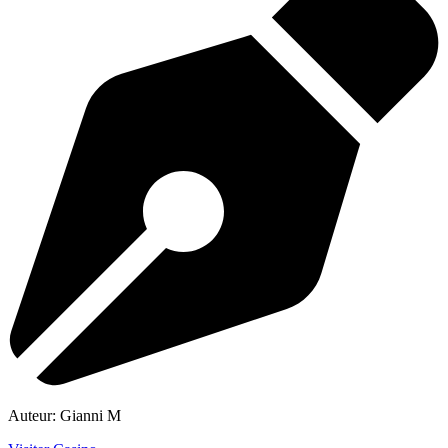
Auteur: Gianni M