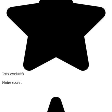
Jeux exclusifs
Notre score :