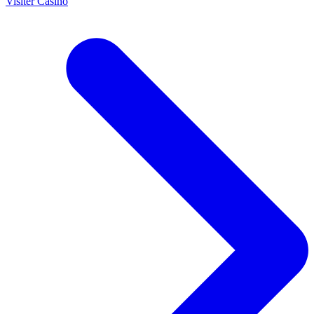
Visiter Casino