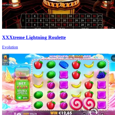
XXXtreme Lightning Roulette
Evolution