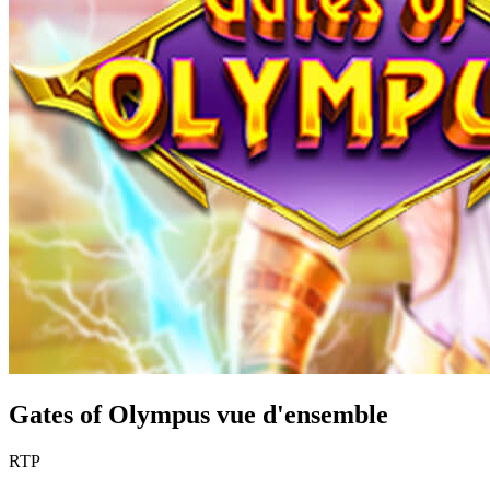
Gates of Olympus vue d'ensemble
RTP