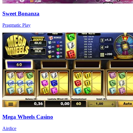
Sweet Bonanza
Pragmatic Play
Mega Wheels Casino
Airdice