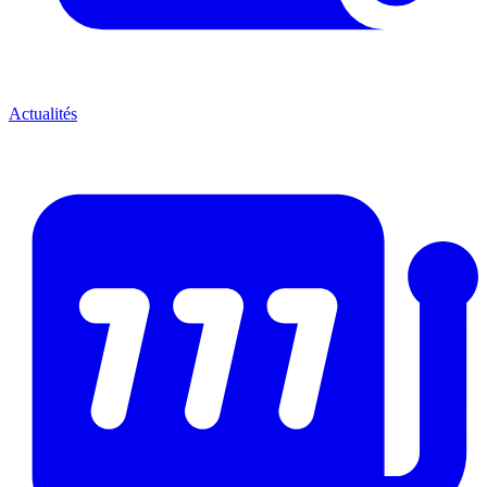
Actualités