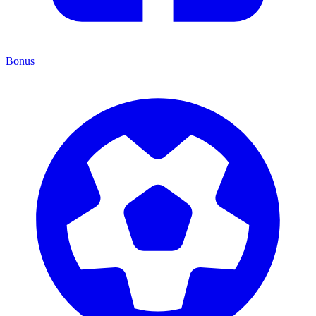
Bonus