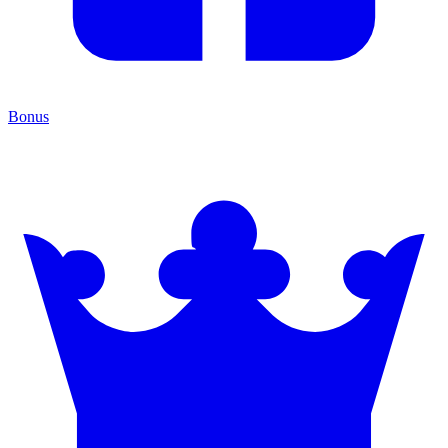
Bonus