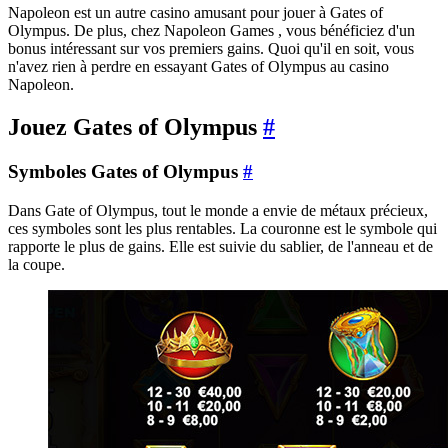
Napoleon est un autre casino amusant pour jouer à Gates of
Olympus. De plus, chez Napoleon Games , vous bénéficiez d'un
bonus intéressant sur vos premiers gains. Quoi qu'il en soit, vous
n'avez rien à perdre en essayant Gates of Olympus au casino
Napoleon.
Jouez Gates of Olympus
#
Symboles Gates of Olympus
#
Dans Gate of Olympus, tout le monde a envie de métaux précieux,
ces symboles sont les plus rentables. La couronne est le symbole qui
rapporte le plus de gains. Elle est suivie du sablier, de l'anneau et de
la coupe.