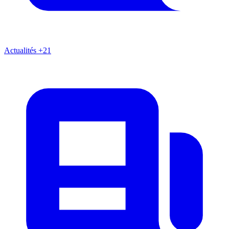
Actualités
+21