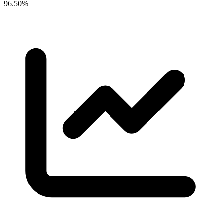
96.50%