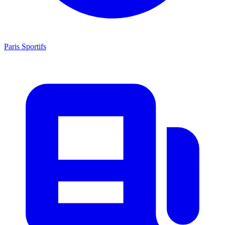
Paris Sportifs