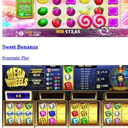
Sweet Bonanza
Pragmatic Play