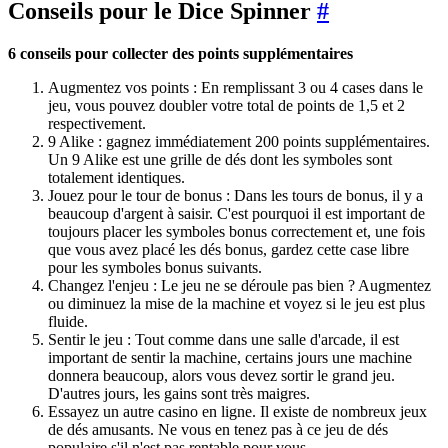
Conseils pour le Dice Spinner
#
6 conseils pour collecter des points supplémentaires
Augmentez vos points : En remplissant 3 ou 4 cases dans le
jeu, vous pouvez doubler votre total de points de 1,5 et 2
respectivement.
9 Alike : gagnez immédiatement 200 points supplémentaires.
Un 9 Alike est une grille de dés dont les symboles sont
totalement identiques.
Jouez pour le tour de bonus : Dans les tours de bonus, il y a
beaucoup d'argent à saisir. C'est pourquoi il est important de
toujours placer les symboles bonus correctement et, une fois
que vous avez placé les dés bonus, gardez cette case libre
pour les symboles bonus suivants.
Changez l'enjeu : Le jeu ne se déroule pas bien ? Augmentez
ou diminuez la mise de la machine et voyez si le jeu est plus
fluide.
Sentir le jeu : Tout comme dans une salle d'arcade, il est
important de sentir la machine, certains jours une machine
donnera beaucoup, alors vous devez sortir le grand jeu.
D'autres jours, les gains sont très maigres.
Essayez un autre casino en ligne. Il existe de nombreux jeux
de dés amusants. Ne vous en tenez pas à ce jeu de dés
populaire s'il n'est pas rentable pour vous.