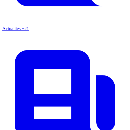
Actualités
+21