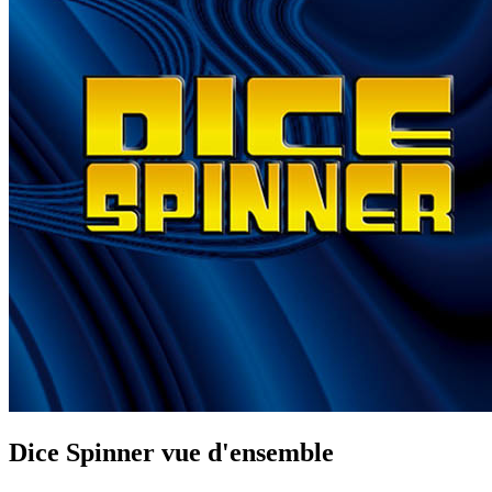
Dice Spinner vue d'ensemble