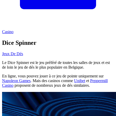
Casino
Dice Spinner
Jeux De Dés
Le Dice Spinner est le jeu préféré de toutes les salles de jeux et est
de loin le jeu de dés le plus populaire en Belgique.
En ligne, vous pouvez jouer à ce jeu de pointe uniquement sur
Napoleon Games
. Mais des casinos comme
Unibet
et
Peppermill
Casino
proposent de nombreux jeux de dés similaires.