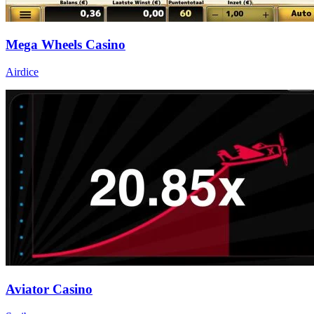
Mega Wheels Casino
Airdice
Aviator Casino