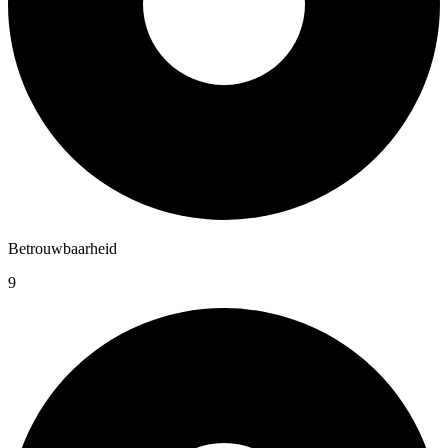
Betrouwbaarheid
9