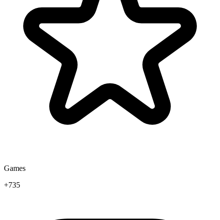
Games
+735