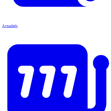
Actualités