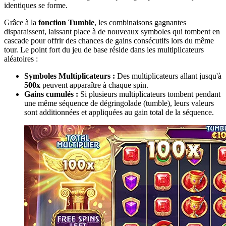
identiques se forme.
Grâce à la
fonction Tumble
, les combinaisons gagnantes
disparaissent, laissant place à de nouveaux symboles qui tombent en
cascade pour offrir des chances de gains consécutifs lors du même
tour. Le point fort du jeu de base réside dans les multiplicateurs
aléatoires :
Symboles Multiplicateurs :
Des multiplicateurs allant jusqu'à
500x
peuvent apparaître à chaque spin.
Gains cumulés :
Si plusieurs multiplicateurs tombent pendant
une même séquence de dégringolade (tumble), leurs valeurs
sont additionnées et appliquées au gain total de la séquence.