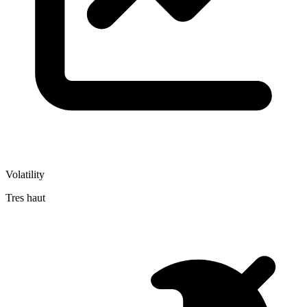
Volatility
Tres haut