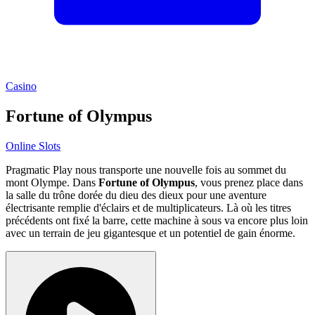
Casino
Fortune of Olympus
Online Slots
Pragmatic Play nous transporte une nouvelle fois au sommet du
mont Olympe. Dans
Fortune of Olympus
, vous prenez place dans
la salle du trône dorée du dieu des dieux pour une aventure
électrisante remplie d'éclairs et de multiplicateurs. Là où les titres
précédents ont fixé la barre, cette machine à sous va encore plus loin
avec un terrain de jeu gigantesque et un potentiel de gain énorme.