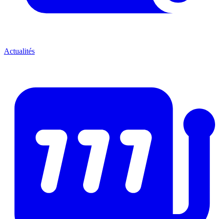
Actualités