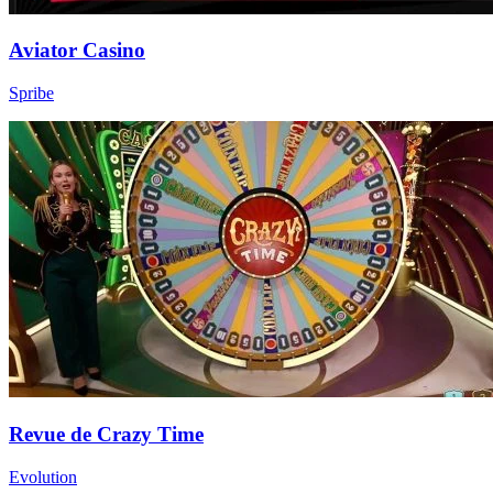
Aviator Casino
Spribe
Revue de Crazy Time
Evolution