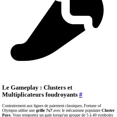
Le Gameplay : Clusters et
Multiplicateurs foudroyants
#
Contrairement aux lignes de paiement classiques, Fortune of
Olympus utilise une
grille 7x7
avec le mécanisme populaire
Cluster
Pays
. Vous remportez un gain lorsqu'un groupe de 5 à 49 symboles