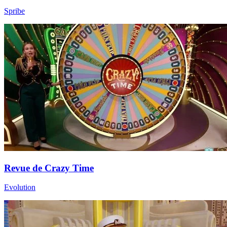
Spribe
Revue de Crazy Time
Evolution