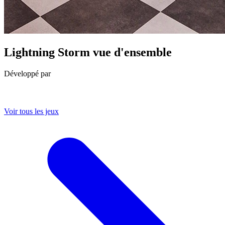
Lightning Storm vue d'ensemble
Développé par
Voir tous les jeux