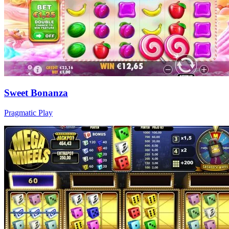
Sweet Bonanza
Pragmatic Play