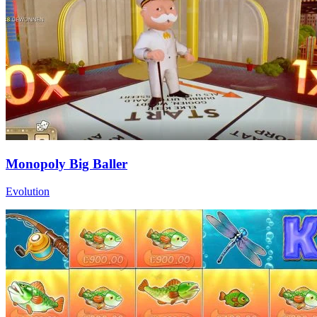
Monopoly Big Baller
Evolution