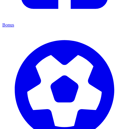
Bonus