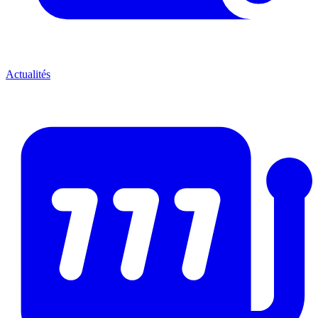
Actualités