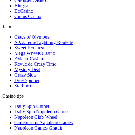
Carousel Casino
Bingoal
BeCasino
Circus Casino
Jeux
Gates of Olympus
XXXtreme Lightning Roulette
Sweet Bonanza
Mega Wheels Casino
Aviator Casino
Revue de Crazy Time
Mystery Deal
Crazy Slots
Dice Spinner
Starburst
Casino tips
Daily Spin Unibet
Daily Spin Napoleon Games
Napoleon Club Wheel
Code promo Napoleon Games
Napoleon Games Gratuit