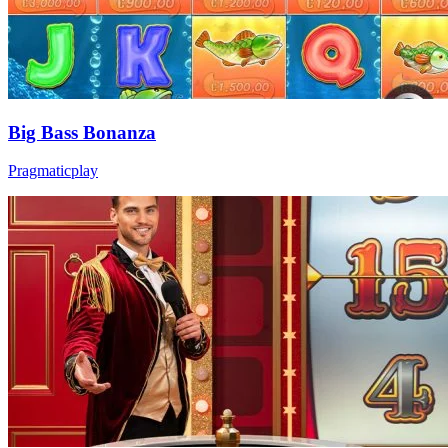
Big Bass Bonanza
Pragmaticplay