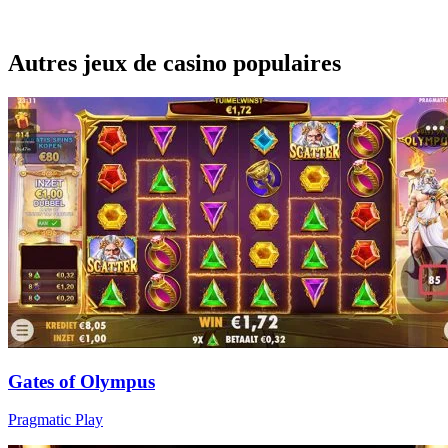
Autres jeux de casino populaires
Gates of Olympus
Pragmatic Play