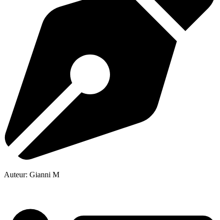
Auteur: Gianni M