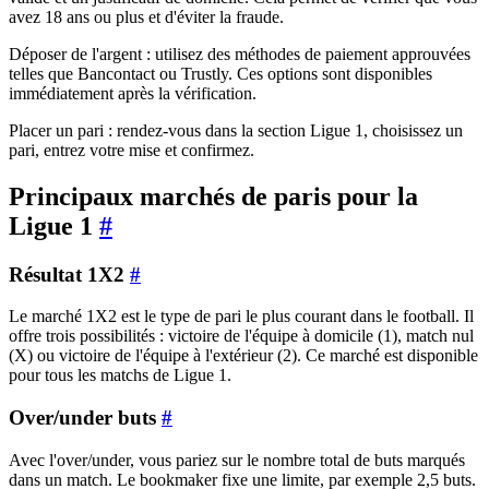
avez 18 ans ou plus et d'éviter la fraude.
Déposer de l'argent : utilisez des méthodes de paiement approuvées
telles que Bancontact ou Trustly. Ces options sont disponibles
immédiatement après la vérification.
Placer un pari : rendez-vous dans la section Ligue 1, choisissez un
pari, entrez votre mise et confirmez.
Principaux marchés de paris pour la
Ligue 1
#
Résultat 1X2
#
Le marché 1X2 est le type de pari le plus courant dans le football. Il
offre trois possibilités : victoire de l'équipe à domicile (1), match nul
(X) ou victoire de l'équipe à l'extérieur (2). Ce marché est disponible
pour tous les matchs de Ligue 1.
Over/under buts
#
Avec l'over/under, vous pariez sur le nombre total de buts marqués
dans un match. Le bookmaker fixe une limite, par exemple 2,5 buts.