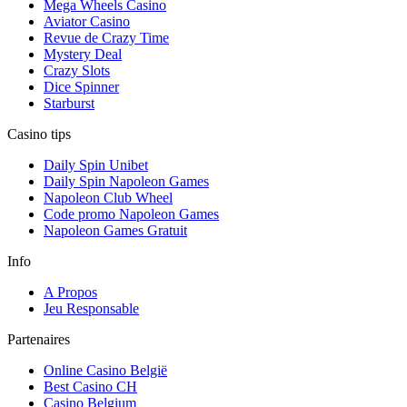
Mega Wheels Casino
Aviator Casino
Revue de Crazy Time
Mystery Deal
Crazy Slots
Dice Spinner
Starburst
Casino tips
Daily Spin Unibet
Daily Spin Napoleon Games
Napoleon Club Wheel
Code promo Napoleon Games
Napoleon Games Gratuit
Info
A Propos
Jeu Responsable
Partenaires
Online Casino België
Best Casino CH
Casino Belgium