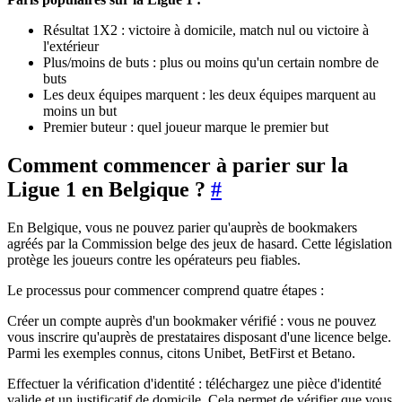
Résultat 1X2 : victoire à domicile, match nul ou victoire à
l'extérieur
Plus/moins de buts : plus ou moins qu'un certain nombre de
buts
Les deux équipes marquent : les deux équipes marquent au
moins un but
Premier buteur : quel joueur marque le premier but
Comment commencer à parier sur la
Ligue 1 en Belgique ?
#
En Belgique, vous ne pouvez parier qu'auprès de bookmakers
agréés par la Commission belge des jeux de hasard. Cette législation
protège les joueurs contre les opérateurs peu fiables.
Le processus pour commencer comprend quatre étapes :
Créer un compte auprès d'un bookmaker vérifié : vous ne pouvez
vous inscrire qu'auprès de prestataires disposant d'une licence belge.
Parmi les exemples connus, citons Unibet, BetFirst et Betano.
Effectuer la vérification d'identité : téléchargez une pièce d'identité
valide et un justificatif de domicile. Cela permet de vérifier que vous