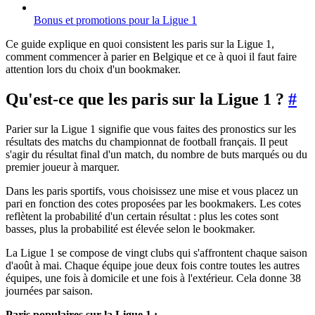
Bonus et promotions pour la Ligue 1
Ce guide explique en quoi consistent les paris sur la Ligue 1,
comment commencer à parier en Belgique et ce à quoi il faut faire
attention lors du choix d'un bookmaker.
Qu'est-ce que les paris sur la Ligue 1 ?
#
Parier sur la Ligue 1 signifie que vous faites des pronostics sur les
résultats des matchs du championnat de football français. Il peut
s'agir du résultat final d'un match, du nombre de buts marqués ou du
premier joueur à marquer.
Dans les paris sportifs, vous choisissez une mise et vous placez un
pari en fonction des cotes proposées par les bookmakers. Les cotes
reflètent la probabilité d'un certain résultat : plus les cotes sont
basses, plus la probabilité est élevée selon le bookmaker.
La Ligue 1 se compose de vingt clubs qui s'affrontent chaque saison
d'août à mai. Chaque équipe joue deux fois contre toutes les autres
équipes, une fois à domicile et une fois à l'extérieur. Cela donne 38
journées par saison.
Paris populaires sur la Ligue 1 :