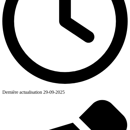
Dernière actualisation 29-09-2025