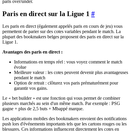
paris over/under.
Paris en direct sur la Ligue 1
#
Les paris en direct (également appelés paris en cours de jeu) vous
permettent de parier sur des cotes variables pendant le match. La
plupart des bookmakers belges proposent des paris en direct sur la
Ligue 1.
Avantages des paris en direct :
Informations en temps réel : vous voyez comment le match
évolue
Meilleure valeur : les cotes peuvent devenir plus avantageuses
pendant le match
Option de retrait : clôturez vos paris prématurément pour
garantir vos gains.
Le « bet builder » est une fonction qui vous permet de combiner
plusieurs marchés au sein d'un même match. Par exemple : PSG
gagne + plus de 2,5 buts + Mbappé marque.
Les applications mobiles des bookmakers envoient des notifications
push lors d'événements importants tels que les cartons rouges ou les
blessures. Ces informations influencent directement les cotes en