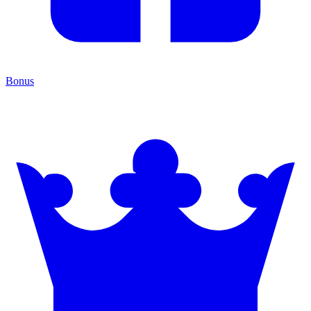
Bonus