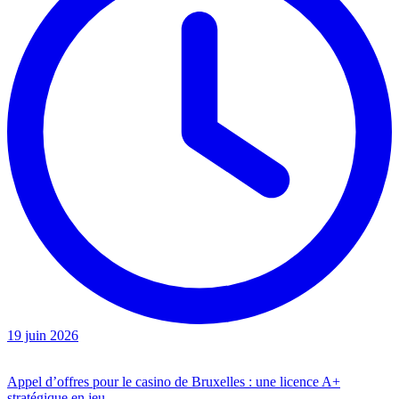
19 juin 2026
Appel d’offres pour le casino de Bruxelles : une licence A+
stratégique en jeu