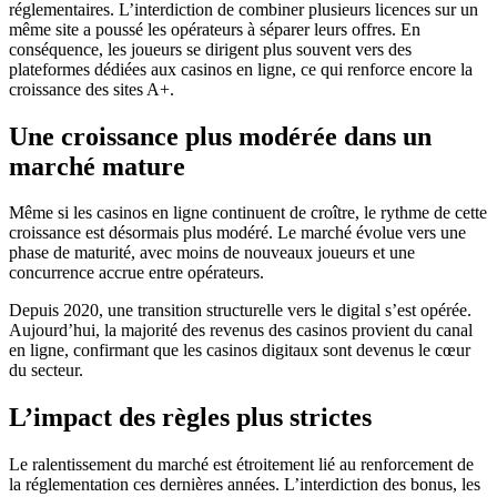
réglementaires. L’interdiction de combiner plusieurs licences sur un
même site a poussé les opérateurs à séparer leurs offres. En
conséquence, les joueurs se dirigent plus souvent vers des
plateformes dédiées aux casinos en ligne, ce qui renforce encore la
croissance des sites A+.
Une croissance plus modérée dans un
marché mature
Même si les casinos en ligne continuent de croître, le rythme de cette
croissance est désormais plus modéré. Le marché évolue vers une
phase de maturité, avec moins de nouveaux joueurs et une
concurrence accrue entre opérateurs.
Depuis 2020, une transition structurelle vers le digital s’est opérée.
Aujourd’hui, la majorité des revenus des casinos provient du canal
en ligne, confirmant que les casinos digitaux sont devenus le cœur
du secteur.
L’impact des règles plus strictes
Le ralentissement du marché est étroitement lié au renforcement de
la réglementation ces dernières années. L’interdiction des bonus, les