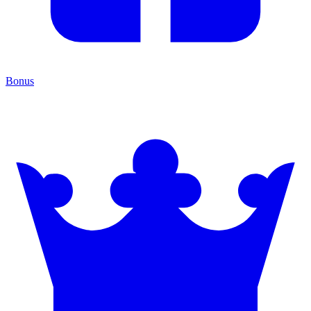
Bonus