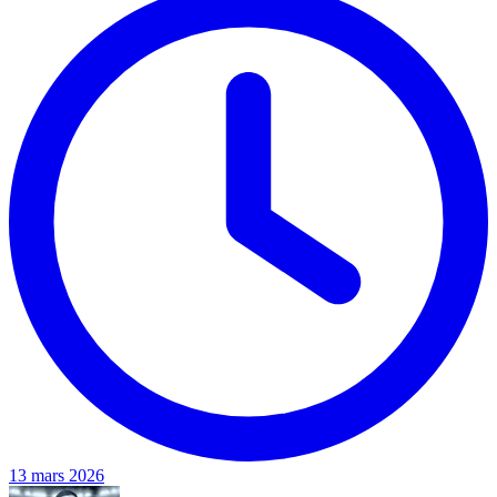
13 mars 2026