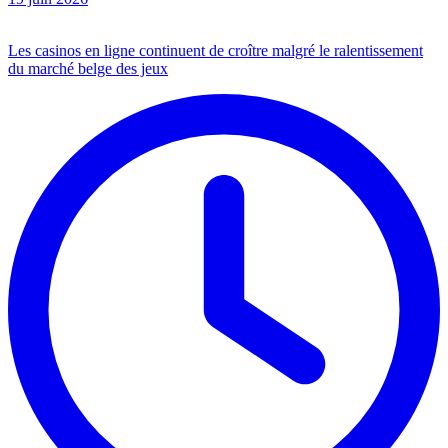
Les casinos en ligne continuent de croître malgré le ralentissement
du marché belge des jeux