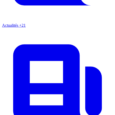
Actualités
+21