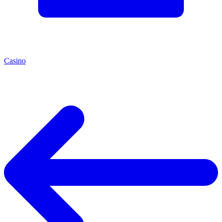
Casino