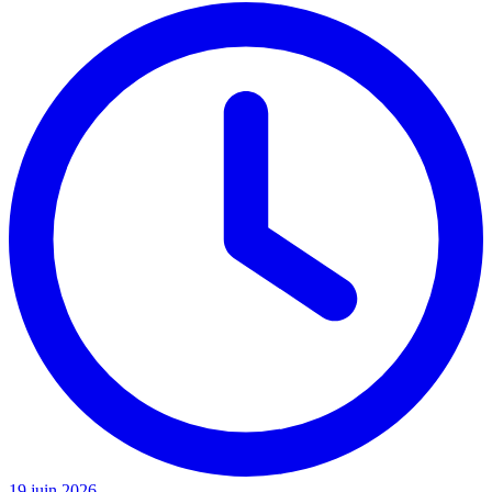
19 juin 2026