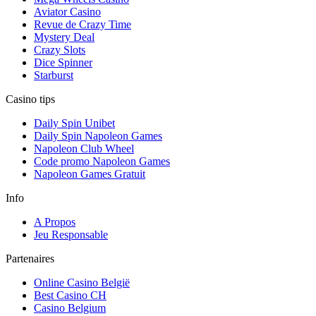
Aviator Casino
Revue de Crazy Time
Mystery Deal
Crazy Slots
Dice Spinner
Starburst
Casino tips
Daily Spin Unibet
Daily Spin Napoleon Games
Napoleon Club Wheel
Code promo Napoleon Games
Napoleon Games Gratuit
Info
A Propos
Jeu Responsable
Partenaires
Online Casino België
Best Casino CH
Casino Belgium